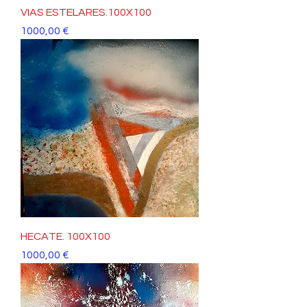
VIAS ESTELARES.100X100
Precio
1000,00 €
HECATE. 100X100
Precio
1000,00 €