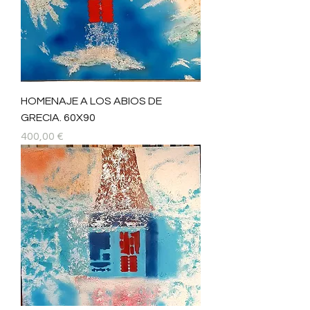
HOMENAJE A LOS ABIOS DE
GRECIA. 60X90
Precio
400,00 €