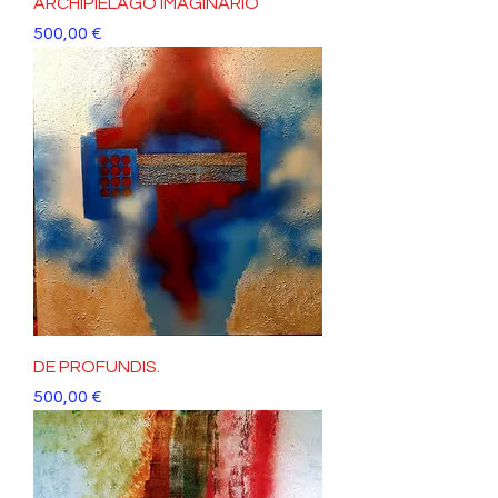
ARCHIPIELAGO IMAGINARIO
Precio
500,00 €
DE PROFUNDIS.
Precio
500,00 €