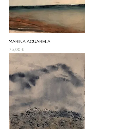
MARINA.ACUARELA
Precio
75,00 €